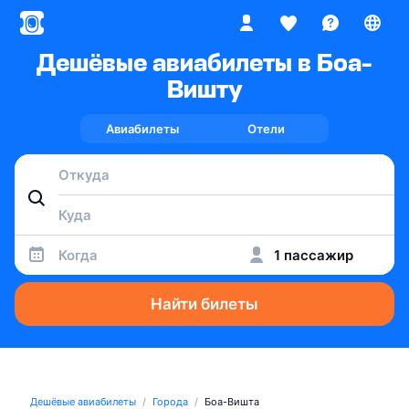
Дешёвые авиабилеты в Боа-
Вишту
Авиабилеты
Отели
Когда
1 пассажир
Найти билеты
Дешёвые авиабилеты
Города
Боа-Вишта