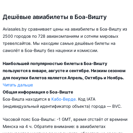
Дешёвые авиабилеты в Боа-Вишту
Aviasales.by сравнивает цены на авиабилеты в Боа-Вишту из
2500 городов по 728 авиакомпаниям и сотням мировых
тревелсайтов. Мы находим самые дешёвые билеты на
самолёт в Боа-Вишту без наценки и комиссии.
Наибольшей популярностью билеты в Боа-Вишту
пользуются в январе, августе и сентябре. Низким сезоном
для покупки билетов является Апрель, Октябрь и Ноябрь.
Читать дальше
Общая информация о Боа-Виште
Город Боа-Вишта обслуживается аэропортами: Рабил.
Боа-Вишта находится в
Кабо-Верде.
Код IATA
Прямые рейсы в Боа-Вишту выполняются 8 авиакомпаниями.
(индивидуальный идентификатор объекта) города — BVC.
Популярные направления в Боа-Вишту из других стран:
Часовой пояс Боа-Вишты: -1 GMT, время отстаёт от времени
Шарджа - Боа-Вишта от
3 507 BYN
Минска на 4 ч. Обратите внимание: в авиабилетах