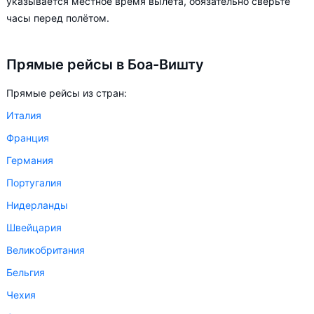
указывается местное время вылета, обязательно сверьте
В зависимости от количества дней, оставшихся до вылета,
часы перед полётом.
цена билета на самолёт в Боа-Вишту может измениться
более чем в два раза.
Прямые рейсы в Боа-Вишту
Aviasales.by советует купить авиабилеты в Боа-Вишту
Прямые рейсы из стран:
заранее, чтобы вы могли выбирать условия перелёта,
ориентируясь на свои пожелания и финансовые
Италия
возможности.
Франция
Германия
Португалия
Нидерланды
Швейцария
Великобритания
Бельгия
Чехия