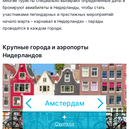
Многие туристы специально выбирают определенные даты и
бронируют авиабилеты в Нидерланды, чтобы стать
участниками легендарных и престижных мероприятий:
начало марта – карнавал в Нидерландах - парады
проводятся в каждом городе.
Крупные города и аэропорты
Нидерландов
Амстердам
Эйндховен
Схипхол