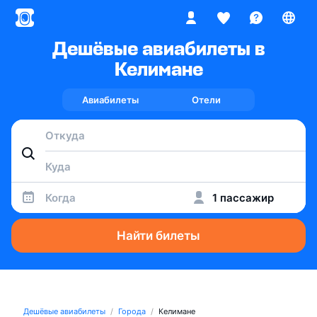
Дешёвые авиабилеты в
Келимане
Авиабилеты
Отели
Когда
1 пассажир
Найти билеты
Дешёвые авиабилеты
Города
Келимане