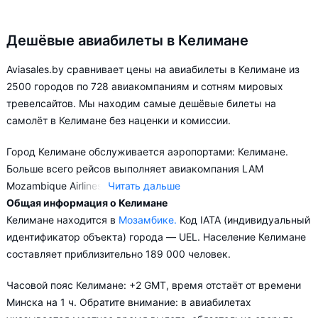
Дешёвые авиабилеты в Келимане
Aviasales.by сравнивает цены на авиабилеты в Келимане из
2500 городов по 728 авиакомпаниям и сотням мировых
тревелсайтов. Мы находим самые дешёвые билеты на
самолёт в Келимане без наценки и комиссии.
Город Келимане обслуживается аэропортами: Келимане.
Больше всего рейсов выполняет авиакомпания LAM
Mozambique Airlines.
Читать дальше
Общая информация о Келимане
В зависимости от количества дней, оставшихся до вылета,
Келимане находится в
Мозамбике.
Код IATA (индивидуальный
цена билета на самолёт в Келимане может измениться
идентификатор объекта) города — UEL. Население Келимане
более чем в два раза.
составляет приблизительно 189 000 человек.
Aviasales.by советует купить авиабилеты в Келимане заранее,
Часовой пояс Келимане: +2 GMT, время отстаёт от времени
чтобы вы могли выбирать условия перелёта, ориентируясь на
Минска на 1 ч. Обратите внимание: в авиабилетах
свои пожелания и финансовые возможности.