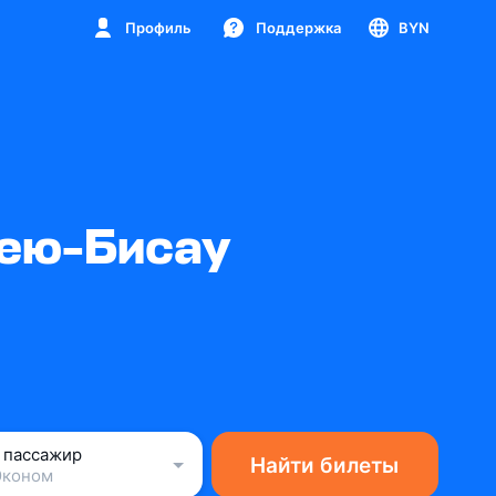
Профиль
Поддержка
BYN
нею-Бисау
1 пассажир
Найти билеты
Эконом