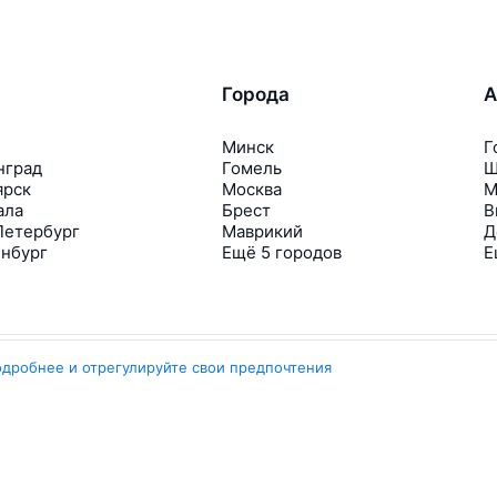
Города
А
Минск
Г
нград
Гомель
Ш
ярск
Москва
М
ала
Брест
В
Петербург
Маврикий
Д
инбург
Ещё 5 городов
Е
одробнее и отрегулируйте свои предпочтения
Travelpayouts
Партнёрская программа