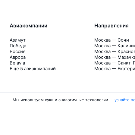
Авиакомпании
Направления
Азимут
Москва — Сочи
Победа
Москва — Калини
Россия
Москва — Красно
Аврора
Москва — Махачк
Belavia
Москва — Санкт-
Ещё 5 авиакомпаний
Москва — Екатер
Мы используем куки и аналогичные технологии —
узнайте п
Об Авиасейлс
Авиасейлс
Пресс‑центр
©
2007–2026