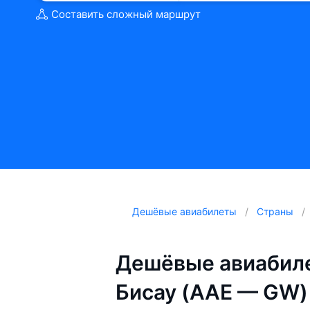
Составить сложный маршрут
Дешёвые авиабилеты
Страны
Дешёвые авиабиле
Бисау (AAE — GW)