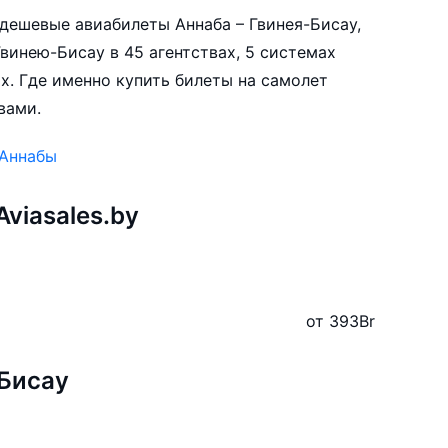
е дешевые авиабилеты Аннаба – Гвинея-Бисау,
винею-Бисау в 45 агентствах, 5 системах
х. Где именно купить билеты на самолет
вами.
 Аннабы
viasales.by
ы
от 393
Br
Бисау