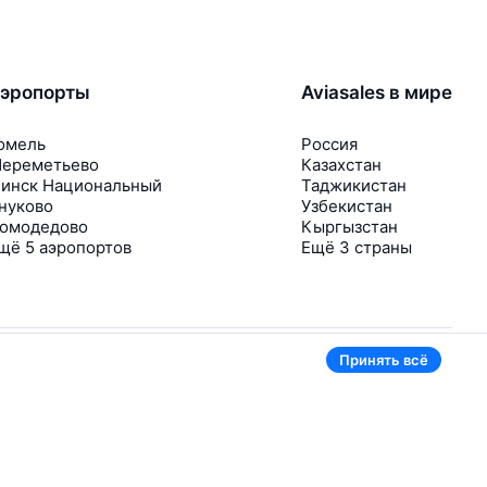
эропорты
Aviasales в мире
омель
Россия
ереметьево
Казахстан
инск Национальный
Таджикистан
нуково
Узбекистан
омодедово
Кыргызстан
щё 5 аэропортов
Ещё 3 страны
Принять всё
В приложении тоже удобно
Если цена на билет упадёт, сразу пришлём
уведомление