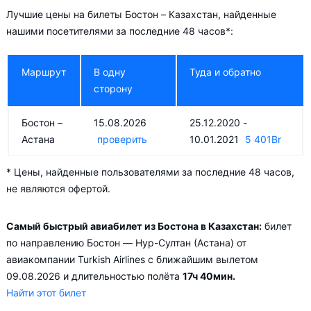
Бостон – Алматы
Лучшие цены на билеты Бостон – Казахстан, найденные
нашими посетителями за последние 48 часов*:
В низкий сезон — в Апрель и Май цена на авиабилеты падает
в среднем до
2 187
Br
.
Маршрут
В одну
Туда и обратно
Необходимо учесть, что в зависимости от количества дней,
сторону
оставшихся до вылета, цена билета на самолёт Бостон –
Казахстан может измениться более чем в два раза.
Бостон –
15.08.2026
25.12.2020 -
Астана
проверить
10.01.2021
5 401
Br
Aviasales.by советует купить авиабилеты из Бостон –
Казахстан заранее, чтобы вы могли выбирать условия
* Цены, найденные пользователями за последние 48 часов,
перелёта, ориентируясь на свои пожелания и финансовые
не являются офертой.
возможности.
Самый быстрый авиабилет из Бостона в Казахстан:
билет
по направлению Бостон — Нур-Султан (Астана) от
авиакомпании Turkish Airlines с ближайшим вылетом
09.08.2026 и длительностью полёта
17ч 40мин.
Найти этот билет