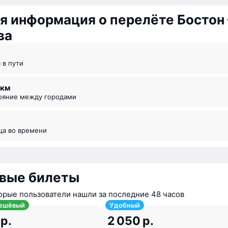
я информация о перелёте Бостон
ва
я в пути
8 км
тояние между городами
ица во времени
вые билеты
орые пользователи нашли за последние 48 часов
ешёвый
Удобный
 р.
2 050 р.