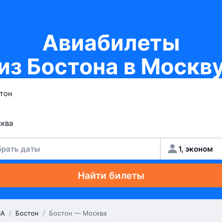
Авиабилеты
из Бостона в Москв
рать даты
1, эконом
Найти билеты
А
/
Бостон
/
Бостон — Москва