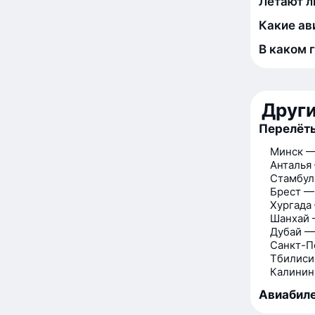
Летают л
Какие ав
В каком 
Друг
Перелёт
Минск —
Анталья
Стамбул
Брест —
Хургада
Шанхай 
Дубай —
Санкт-П
Тбилиси
Калинин
Авиабиле