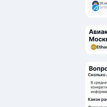
26 с
20:5
Авиак
Моск
Etiha
Вопро
Сколько 
В средне
конкретн
информац
Какое ра