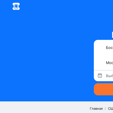
Выб
Главная
/
СШ