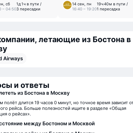
ен, сб
1 ⁠д 1 ⁠ч в пути /
14 сен, пн
19 ⁠ч 40 ⁠м в пути /
0 – 04:50
3 пересадки
16:40 – 19:20
1 пересадка
омпании, летающие из Бостона в
ву
d Airways
сы и ответы
лететь из Бостона в Москву
м полёт длится 19 часов 0 минут, но точное время зависит о
ого рейса. Больше полезностей ищите в разделе «Общая
ия о рейсах».
сстояние между Бостоном и Москвой