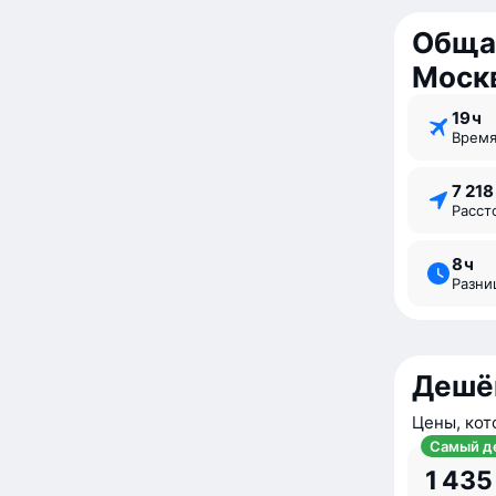
Обща
Моск
19 ⁠ч
Врем
7 21
Расс
8 ⁠ч
Разн
Дешё
Цены, кот
Самый д
1 435