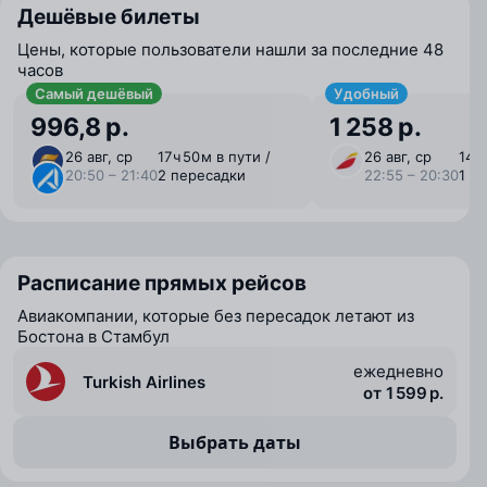
Дешёвые билеты
Цены, которые пользователи нашли за последние 48
часов
Самый дешёвый
Удобный
996,8 р.
1 258 р.
26 авг, ср
17 ⁠ч 50 ⁠м в пути /
26 авг, ср
14 ⁠
20:50 – 21:40
2 пересадки
22:55 – 20:30
1 п
Расписание прямых рейсов
Авиакомпании, которые без пересадок летают из
Бостона в Стамбул
ежедневно
Turkish Airlines
от 1 599 р.
Выбрать даты