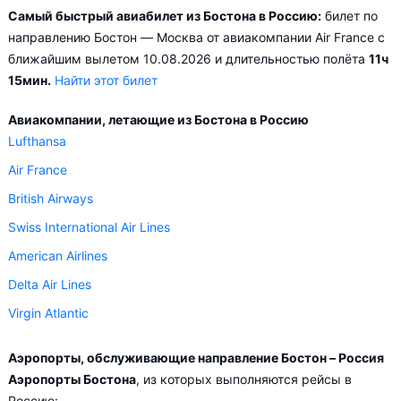
Самый быстрый авиабилет из Бостона в Россию:
билет по
Необходимо учесть, что в зависимости от количества дней,
направлению Бостон — Москва от авиакомпании Air France с
оставшихся до вылета, цена билета на самолёт Бостон –
ближайшим вылетом 10.08.2026 и длительностью полёта
11ч
Россия может измениться более чем в два раза.
15мин.
Найти этот билет
Aviasales.by советует купить авиабилеты из Бостон – Россия
Авиакомпании, летающие из Бостона в Россию
заранее, чтобы вы могли выбирать условия перелёта,
Lufthansa
ориентируясь на свои пожелания и финансовые
Air France
возможности.
British Airways
Swiss International Air Lines
American Airlines
Delta Air Lines
Virgin Atlantic
Аэропорты, обслуживающие направление Бостон – Россия
Аэропорты Бостона
, из которых выполняются рейсы в
Россию: