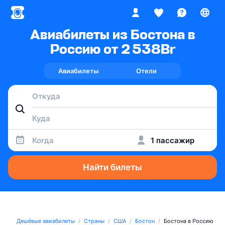
Авиабилеты из Бостона в
Россию от 2 538
Br
Авиабилеты
Отели
Когда
1 пассажир
Найти билеты
Дешёвые авиабилеты
Страны
США
Бостон
Бостона в Россию