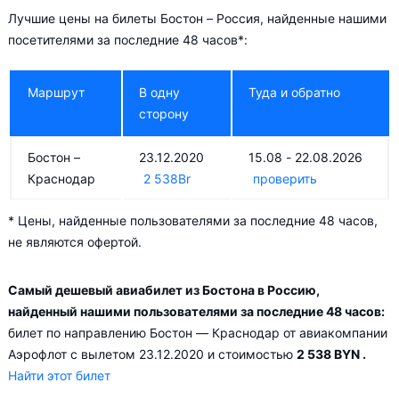
Бостон – Санкт-Петербург
Лучшие цены на билеты Бостон – Россия, найденные нашими
Бостон – Москва
посетителями за последние 48 часов*:
Бостон – Новосибирск
В низкий сезон — в Апрель, Май и Ноябрь цена на
Маршрут
В одну
Туда и обратно
авиабилеты падает в среднем до
1 853
Br
.
сторону
Добираясь из Бостона в Россию с пересадкой, можно
Бостон –
23.12.2020
15.08 - 22.08.2026
сделать путешествие ещё интереснее, ведь стыковка может
Краснодар
2 538
Br
проверить
осуществляться в:
* Цены, найденные пользователями за последние 48 часов,
(рейс AF2620 Бостон – Санкт-Петербург авиакомпании
не являются офертой.
Air France)
(рейс FI634 Бостон – Санкт-Петербург авиакомпании
Самый дешевый авиабилет из Бостона в Россию,
Lufthansa)
найденный нашими пользователями за последние 48 часов:
Стамбуле (рейс TK82 Бостон – Санкт-Петербург
билет по направлению Бостон — Краснодар от авиакомпании
авиакомпании Turkish Airlines)
Аэрофлот с вылетом 23.12.2020 и стоимостью
2 538 BYN
.
Это отличный шанс познакомиться с этими городами, ведь
Найти этот билет
время пересадки обычно составляет не менее 6 часов.