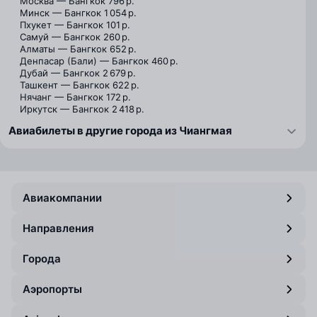
Москва — Бангкок
796 р.
Минск — Бангкок
1 054 р.
Пхукет — Бангкок
101 р.
Самуй — Бангкок
260 р.
Алматы — Бангкок
652 р.
Денпасар (Бали) — Бангкок
460 р.
Дубай — Бангкок
2 679 р.
Ташкент — Бангкок
622 р.
Нячанг — Бангкок
172 р.
Иркутск — Бангкок
2 418 р.
Авиабилеты в другие города из Чиангмая
Авиакомпании
Направления
Города
Аэропорты