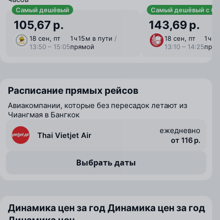
Самый дешёвый
Самый дешёвый с ба
105,67 р.
143,69 р.
18 сен, пт
1 ⁠ч 15 ⁠м в пути
/
18 сен, пт
1 ⁠ч 1
13:50 – 15:05
прямой
13:10 – 14:25
пря
Расписание прямых рейсов
Авиакомпании, которые без пересадок летают из
Чиангмая в Бангкок
ежедневно
Thai Vietjet Air
от 116 р.
Выбрать даты
Динамика цен за год
Динамика цен за год