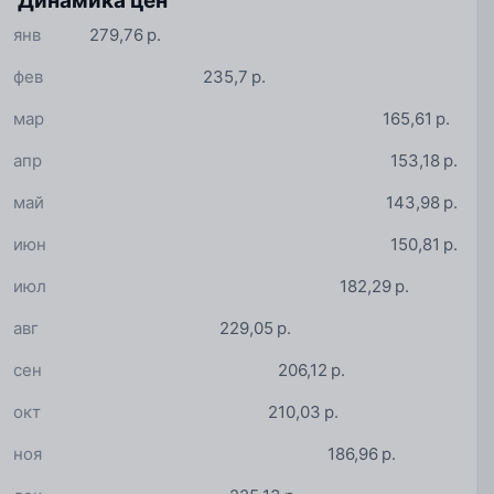
Динамика цен
янв
279,76 р.
фев
235,7 р.
мар
165,61 р.
апр
153,18 р.
май
143,98 р.
июн
150,81 р.
июл
182,29 р.
авг
229,05 р.
сен
206,12 р.
окт
210,03 р.
ноя
186,96 р.