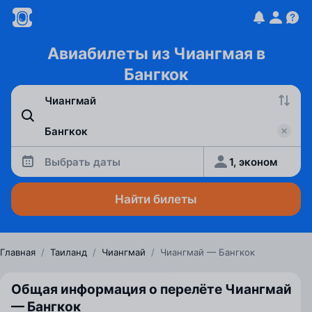
Авиабилеты из Чиангмая в
Бангкок
Выбрать даты
1, эконом
Найти билеты
Главная
/
Таиланд
/
Чиангмай
/
Чиангмай — Бангкок
Общая информация о перелёте Чиангмай
— Бангкок