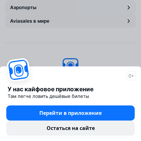
Аэропорты
Aviasales в мире
0+
Авиасейлс
© 2007–2026
У нас кайфовое приложение
Об Авиасейлс
Там легче ловить дешёвые билеты
Пресс‑центр
Travelpayouts
Перейти в приложение
Партнёрская программа
Юридические документы
Остаться на сайте