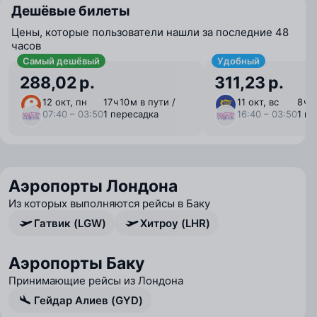
Дешёвые билеты
Цены, которые пользователи нашли за последние 48
часов
Самый дешёвый
Удобный
288,02 р.
311,23 р.
12 окт, пн
17 ⁠ч 10 ⁠м в пути /
11 окт, вс
8 ⁠ч 
07:40 – 03:50
1 пересадка
16:40 – 03:50
1 п
Аэропорты Лондона
Из которых выполняются рейсы в Баку
Гатвик (LGW)
Хитроу (LHR)
Аэропорты Баку
Принимающие рейсы из Лондона
Гейдар Алиев (GYD)