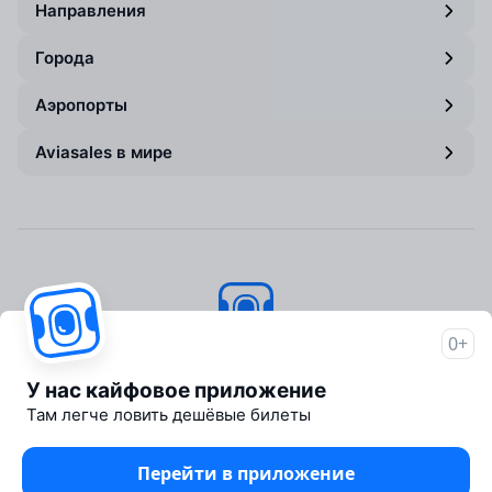
Направления
Города
Аэропорты
Aviasales в мире
0+
Авиасейлс
© 2007–2026
У нас кайфовое приложение
Об Авиасейлс
Там легче ловить дешёвые билеты
Пресс‑центр
Travelpayouts
Перейти в приложение
Партнёрская программа