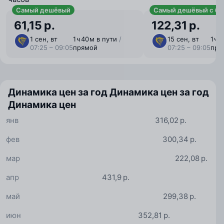
Самый дешёвый
Самый дешёвый с ба
61,15 р.
122,31 р.
1 сен, вт
1 ⁠ч 40 ⁠м в пути
/
15 сен, вт
1 ⁠ч
07:25 – 09:05
прямой
07:25 – 09:05
пря
Динамика цен за год
Динамика цен за год
Динамика цен
янв
316,02 р.
фев
300,34 р.
мар
222,08 р.
апр
431,9 р.
май
299,38 р.
июн
352,81 р.