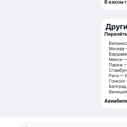
В каком 
Друг
Перелёты
Вильнюс
Москва 
Варшава
Минск —
Париж —
Стамбул
Рига — 
Гонконг
Белград
Венеция
Авиабиле