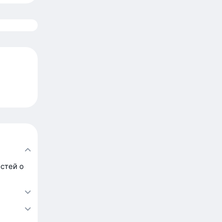
стей о