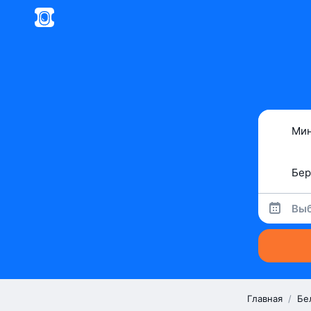
Выб
Главная
/
Бе