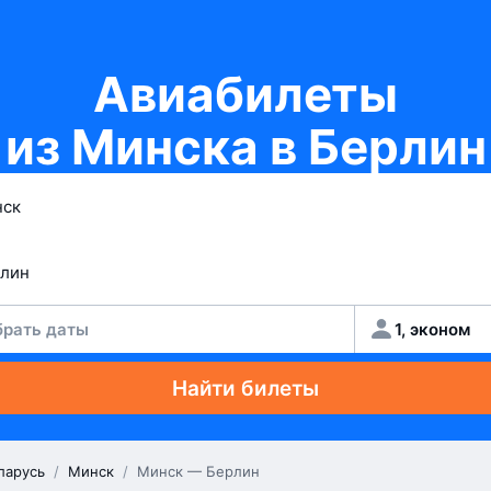
Авиабилеты
из Минска в Берлин
рать даты
1, эконом
Найти билеты
ларусь
/
Минск
/
Минск — Берлин