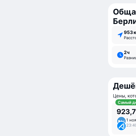
Обща
Берл
953 
Расс
2 ⁠ч
Разн
Дешё
Цены, кот
Самый д
923,7
1 ноя
23:4