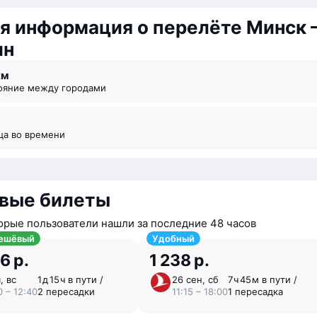
я информация о перелёте Минск
ин
км
тояние между городами
ица во времени
вые билеты
орые пользователи нашли за последние 48 часов
ешёвый
Удобный
6 р.
1 238 р.
, вс
1 ⁠д 15 ⁠ч в пути /
26 сен, сб
7 ⁠ч 45 ⁠м в пути /
0 – 12:40
2 пересадки
11:15 – 18:00
1 пересадка