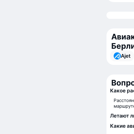
Авиак
Берл
Ajet
Вопро
Какое ра
Расстоян
маршруте
Летают л
Какие ав