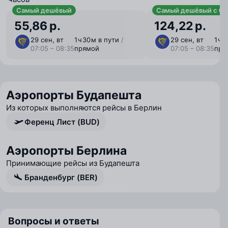
Самый дешёвый
Самый дешёвый с ба
55,86 р.
124,22 р.
29 сен, вт
1 ⁠ч 30 ⁠м в пути
/
29 сен, вт
1 ⁠ч
07:05 – 08:35
прямой
07:05 – 08:35
пря
Аэропорты Будапешта
Из которых выполняются рейсы в Берлин
Ференц Лист (BUD)
Аэропорты Берлина
Принимающие рейсы из Будапешта
Бранденбург (BER)
Вопросы и ответы