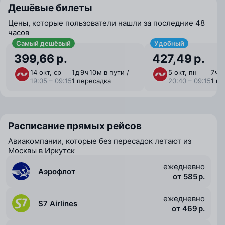
Дешёвые билеты
Цены, которые пользователи нашли за последние 48
часов
Самый дешёвый
Удобный
399,66 р.
427,49 р.
14 окт, ср
1 ⁠д 9 ⁠ч 10 ⁠м в пути /
5 окт, пн
7 ⁠ч 
19:05 – 09:15
1 пересадка
20:40 – 09:15
1 п
Расписание прямых рейсов
Авиакомпании, которые без пересадок летают из
Москвы в Иркутск
ежедневно
Аэрофлот
от 585 р.
ежедневно
S7 Airlines
от 469 р.