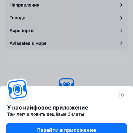
Направления
Города
Аэропорты
Aviasales в мире
0+
Авиасейлс
© 2007–2026
У нас кайфовое приложение
Об Авиасейлс
Там легче ловить дешёвые билеты
Пресс‑центр
Travelpayouts
Перейти в приложение
Партнёрская программа