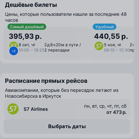
Дешёвые билеты
Цены, которые пользователи нашли за последние 48
часов
Самый дешёвый
Удобный
395,93 р.
440,55 р.
8 окт, чт
2 ⁠д 8 ⁠ч 20 ⁠м в пути /
5 ноя, чт
2 ⁠ч 
10:05 – 19:25
2 пересадки
09:10 – 12:30
пря
+2
Расписание прямых рейсов
Авиакомпании, которые без пересадок летают из
Новосибирска в Иркутск
пн, вт, ср, чт, пт, сб
S7 Airlines
от 473 р.
Выбрать даты