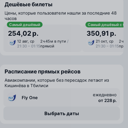
Дешёвые билеты
Цены, которые пользователи нашли за последние 48
часов
Самый дешёвый
Самый дешёвый с ба
254,02 р.
350,91 р.
12 авг, ср
2 ⁠ч 45 ⁠м в пути
/
21 окт, ср
2 ⁠ч 
21:30 – 01:15
прямой
21:30 – 01:15
пря
Расписание прямых рейсов
Авиакомпании, которые без пересадок летают из
Кишинёва в Тбилиси
ежедневно
Fly One
от 228 р.
Выбрать даты