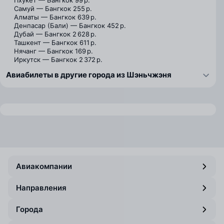
Пхукет — Бангкок
99 р.
Самуй — Бангкок
255 р.
Алматы — Бангкок
639 р.
Денпасар (Бали) — Бангкок
452 р.
Дубай — Бангкок
2 628 р.
Ташкент — Бангкок
611 р.
Нячанг — Бангкок
169 р.
Иркутск — Бангкок
2 372 р.
Авиабилеты в другие города из Шэньчжэня
Авиакомпании
Направления
Города