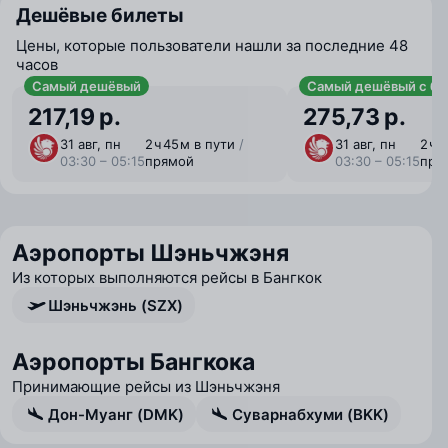
Дешёвые билеты
Цены, которые пользователи нашли за последние 48
часов
Самый дешёвый
Самый дешёвый с ба
217,19 р.
275,73 р.
31 авг, пн
2 ⁠ч 45 ⁠м в пути
/
31 авг, пн
2 ⁠ч 
03:30 – 05:15
прямой
03:30 – 05:15
пря
Аэропорты Шэньчжэня
Из которых выполняются рейсы в Бангкок
Шэньчжэнь (SZX)
Аэропорты Бангкока
Принимающие рейсы из Шэньчжэня
Дон-Муанг (DMK)
Суварнабхуми (BKK)