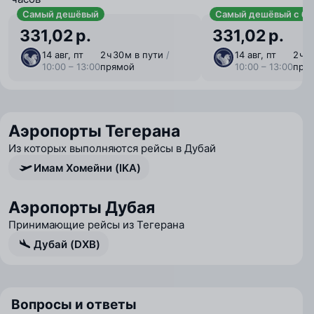
Самый дешёвый
Самый дешёвый с ба
331,02 р.
331,02 р.
14 авг, пт
2 ⁠ч 30 ⁠м в пути
/
14 авг, пт
2 ⁠ч 
10:00 – 13:00
прямой
10:00 – 13:00
пря
Аэропорты Тегерана
Из которых выполняются рейсы в Дубай
Имам Хомейни (IKA)
Аэропорты Дубая
Принимающие рейсы из Тегерана
Дубай (DXB)
Вопросы и ответы