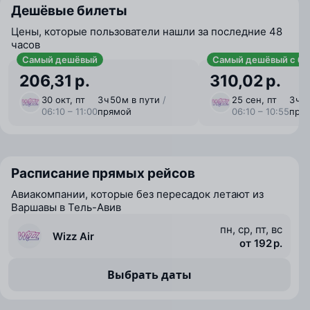
Дешёвые билеты
Цены, которые пользователи нашли за последние 48
часов
Самый дешёвый
Самый дешёвый с ба
206,31 р.
310,02 р.
30 окт, пт
3 ⁠ч 50 ⁠м в пути
/
25 сен, пт
3 ⁠ч 
06:10 – 11:00
прямой
06:10 – 10:55
пря
Расписание прямых рейсов
Авиакомпании, которые без пересадок летают из
Варшавы в Тель-Авив
пн, ср, пт, вс
Wizz Air
от 192 р.
Выбрать даты