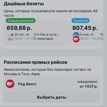
Дешёвые билеты
Цены, которые пользователи нашли за последние 48
часов
Самый дешёвый
Удобный
659,88 р.
807,45 р.
20 окт, вт
21 ⁠ч 10 ⁠м в пути /
6 ноя, пт
10 ⁠ч
10:00 – 07:10
2 пересадки
09:45 – 19:25
1 п
Расписание прямых рейсов
Авиакомпании, которые без пересадок летают из
Москвы в Тель-Авив
ежедневно
Ред Вингс
от 1 037 р.
Выбрать даты