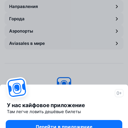
Направления
Города
Аэропорты
Aviasales в мире
0+
Авиасейлс
© 2007–2026
У нас кайфовое приложение
Об Авиасейлс
Там легче ловить дешёвые билеты
Пресс‑центр
Travelpayouts
Перейти в приложение
Партнёрская программа