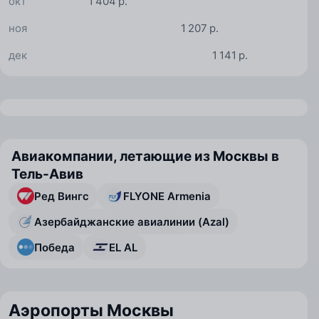
окт
1 404 р.
ноя
1 207 р.
дек
1 141 р.
Авиакомпании, летающие из Москвы в
Тель-Авив
Ред Вингс
FLYONE Armenia
Азербайджанские авиалинии (Azal)
Победа
EL AL
Аэропорты Москвы