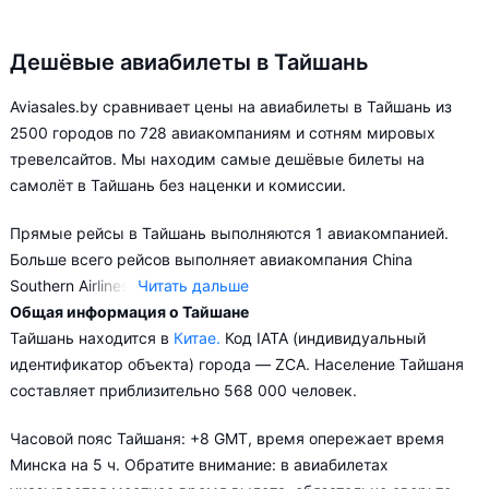
Дешёвые авиабилеты в Тайшань
Aviasales.by сравнивает цены на авиабилеты в Тайшань из
2500 городов по 728 авиакомпаниям и сотням мировых
тревелсайтов. Мы находим самые дешёвые билеты на
самолёт в Тайшань без наценки и комиссии.
Прямые рейсы в Тайшань выполняются 1 авиакомпанией.
Больше всего рейсов выполняет авиакомпания China
Southern Airlines.
Читать дальше
Общая информация о Тайшане
Aviasales.by советует купить авиабилеты в Тайшань заранее,
Тайшань находится в
Китае.
Код IATA (индивидуальный
чтобы вы могли выбирать условия перелёта, ориентируясь на
идентификатор объекта) города — ZCA. Население Тайшаня
свои пожелания и финансовые возможности.
составляет приблизительно 568 000 человек.
Часовой пояс Тайшаня: +8 GMT, время опережает время
Минска на 5 ч. Обратите внимание: в авиабилетах