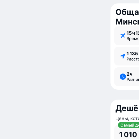
Обща
Минс
15 ⁠ч 1
Врем
1 13
Расс
2 ⁠ч
Разн
Дешё
Цены, кот
Самый д
1 010 