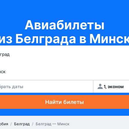
Авиабилеты
из Белграда в Минс
рать даты
1, эконом
Найти билеты
рбия
/
Белград
/
Белград — Минск