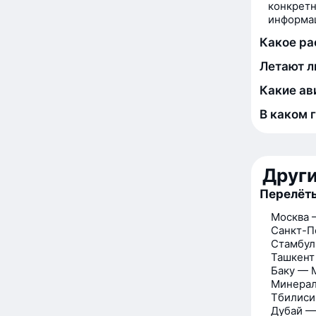
конкретн
информац
Какое ра
Летают л
Какие ав
В каком 
Друг
Перелёт
Москва 
Санкт-П
Стамбул
Ташкент
Баку — 
Минерал
Тбилиси
Дубай —