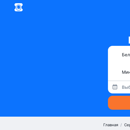
Выб
Главная
/
Се