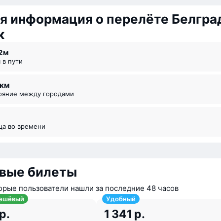
я информация о перелёте Белгра
к
2 ⁠м
я в пути
5 км
тояние между городами
ица во времени
вые билеты
орые пользователи нашли за последние 48 часов
ешёвый
Удобный
р.
1 341 р.