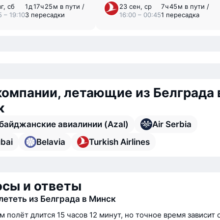
г, сб
1 ⁠д 17 ⁠ч 25 ⁠м в пути /
23 сен, ср
7 ⁠ч 45 ⁠м в пути /
 – 19:10
3 пересадки
16:00 – 00:45
1 пересадка
омпании, летающие из Белграда 
к
байджанские авиалинии (Azal)
Air Serbia
bai
Belavia
Turkish Airlines
сы и ответы
лететь из Белграда в Минск
м полёт длится 15 часов 12 минут, но точное время зависит 