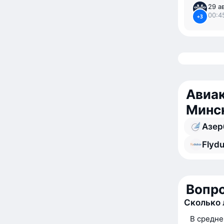
29 ав
00:45
+3
Авиак
Минс
Азер
Flydu
Вопро
Сколько 
В средне