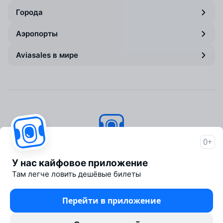
Города
Аэропорты
Aviasales в мире
0+
Авиасейлс
© 2007–2026
У нас кайфовое приложение
Об Авиасейлс
Там легче ловить дешёвые билеты
Пресс‑центр
Travelpayouts
Перейти в приложение
Партнёрская программа
Юридические документы