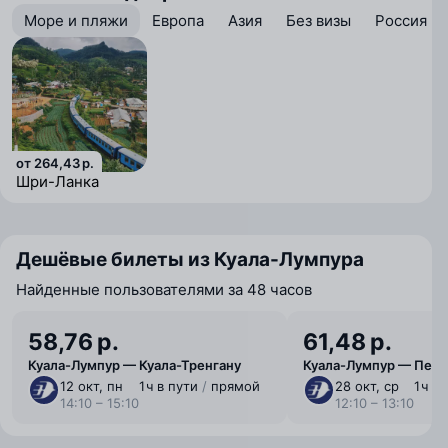
Море и пляжи
Европа
Азия
Без визы
Россия
от 264,43 р.
Шри-Ланка
Дешёвые билеты из Куала-Лумпура
Найденные пользователями за 48 часов
58,76 р.
61,48 р.
Куала-Лумпур — Куала-Тренгану
Куала-Лумпур — Пена
12 окт, пн
1 ⁠ч в пути
/
прямой
28 окт, ср
1 ⁠ч 
14:10 – 15:10
12:10 – 13:10