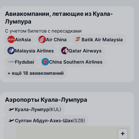
Авиакомпании, летающие из Куала-
Лумпура
С учетом билетов с пересадками
AirAsia
Air China
Batik Air Malaysia
Malaysia Airlines
Qatar Airways
Flydubai
China Southern Airlines
+ ещё 18 авиакомпаний
Аэропорты Куала-Лумпура
Куала-Лумпур
(KUL)
Султан Абдул-Азиз-Шах
(SZB)