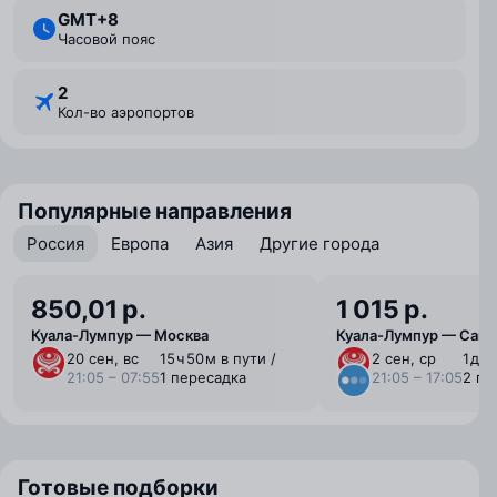
GMT+8
Часовой пояс
2
Кол-во аэропортов
Популярные направления
Россия
Европа
Азия
Другие города
850,01 р.
1 015 р.
Куала-Лумпур — Москва
Куала-Лумпур — Санк
20 сен, вс
15 ⁠ч 50 ⁠м в пути /
2 сен, ср
1 ⁠д 1
21:05 – 07:55
1 пересадка
21:05 – 17:05
2 пе
Готовые подборки