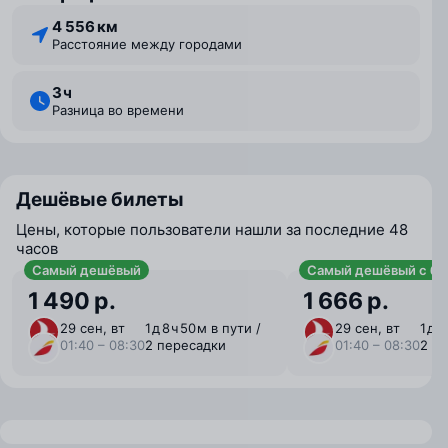
4 556 км
Расстояние между городами
3 ⁠ч
Разница во времени
Дешёвые билеты
Цены, которые пользователи нашли за последние 48
часов
Самый дешёвый
Самый дешёвый с ба
1 490 р.
1 666 р.
29 сен, вт
1 ⁠д 8 ⁠ч 50 ⁠м в пути /
29 сен, вт
1 ⁠д 
01:40 – 08:30
2 пересадки
01:40 – 08:30
2 п