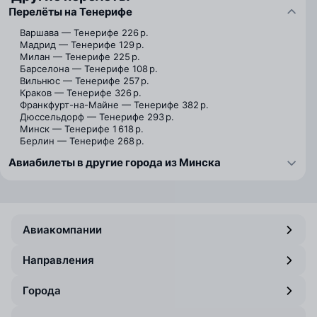
Перелёты на Тенерифе
Варшава — Тенерифе
226 р.
Мадрид — Тенерифе
129 р.
Милан — Тенерифе
225 р.
Барселона — Тенерифе
108 р.
Вильнюс — Тенерифе
257 р.
Краков — Тенерифе
326 р.
Франкфурт-на-Майне — Тенерифе
382 р.
Дюссельдорф — Тенерифе
293 р.
Минск — Тенерифе
1 618 р.
Берлин — Тенерифе
268 р.
Авиабилеты в другие города из Минска
Авиакомпании
Направления
Города