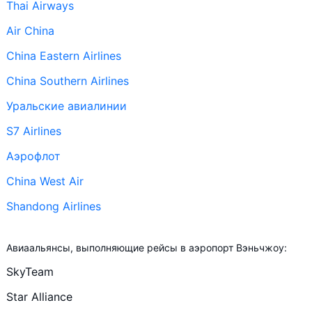
Thai Airways
Air China
China Eastern Airlines
China Southern Airlines
Уральские авиалинии
S7 Airlines
Аэрофлот
China West Air
Shandong Airlines
+ ещё 12
Авиаальянсы, выполняющие рейсы в аэропорт Вэньчжоу:
Juneyao Airlines
SkyTeam
Chongqing Airlines
Star Alliance
Thai AirAsia