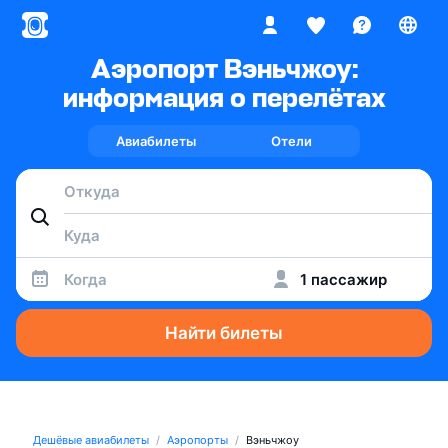
Аэропорт Вэньчжоу:
информация о перелётах
Авиабилеты
Отели
Когда
1 пассажир
Найти билеты
Дешёвые авиабилеты
Аэропорты
Вэньчжоу