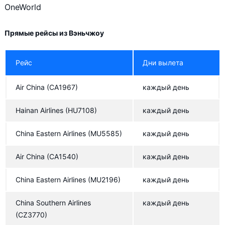
OneWorld
Sichuan Airlines
Eva Air
Прямые рейсы из Вэньчжоу
Shenzhen Airlines
Рейс
Дни вылета
China Airlines
China United Airlines
Air China
(CA1967)
каждый день
9 Air
Hainan Airlines
(HU7108)
каждый день
Aero Nomad Airlines
China Eastern Airlines
(MU5585)
каждый день
Hong Kong Airlines
Air China
(CA1540)
каждый день
Shanghai Airlines
China Eastern Airlines
(MU2196)
каждый день
China Southern Airlines
каждый день
(CZ3770)